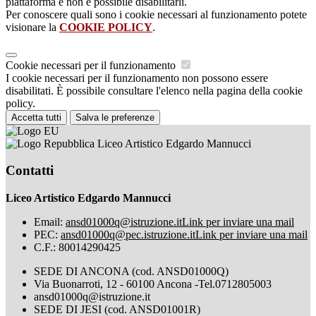
piattaforma e non è possibile disabilitarli.
Per conoscere quali sono i cookie necessari al funzionamento potete
visionare la
COOKIE POLICY
.
Cookie necessari per il funzionamento
I cookie necessari per il funzionamento non possono essere
disabilitati. È possibile consultare l'elenco nella pagina della cookie
policy.
Accetta tutti
Salva le preferenze
Liceo Artistico Edgardo Mannucci
Contatti
Liceo Artistico Edgardo Mannucci
Email:
ansd01000q@istruzione.it
Link per inviare una mail
PEC:
ansd01000q@pec.istruzione.it
Link per inviare una mail
C.F.: 80014290425
SEDE DI ANCONA (cod. ANSD01000Q)
Via Buonarroti, 12 - 60100 Ancona -Tel.0712805003
ansd01000q@istruzione.it
SEDE DI JESI (cod. ANSD01001R)