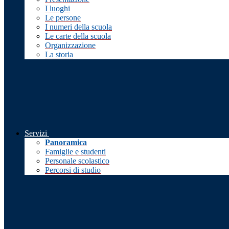
I luoghi
Le persone
I numeri della scuola
Le carte della scuola
Organizzazione
La storia
Servizi
Panoramica
Famiglie e studenti
Personale scolastico
Percorsi di studio