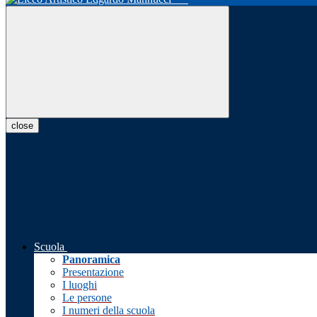
close
Scuola
Panoramica
Presentazione
I luoghi
Le persone
I numeri della scuola