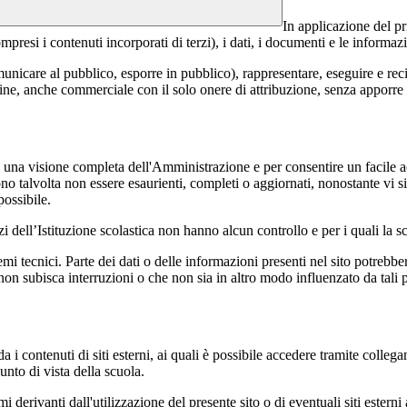
In applicazione del pr
si i contenuti incorporati di terzi), i dati, i documenti e le informazi
comunicare al pubblico, esporre in pubblico), rappresentare, eseguire e r
 fine, anche commerciale con il solo onere di attribuzione, senza apporre 
enti una visione completa dell'Amministrazione e per consentire un facile ac
ono talvolta non essere esaurienti, completi o aggiornati, nonostante vi
possibile.
izi dell’Istituzione scolastica non hanno alcun controllo e per i quali la
 tecnici. Parte dei dati o delle informazioni presenti nel sito potrebbero 
 non subisca interruzioni o che non sia in altro modo influenzato da tali 
 i contenuti di siti esterni, ai quali è possibile accedere tramite collegam
nto di vista della scuola.
derivanti dall'utilizzazione del presente sito o di eventuali siti esterni 