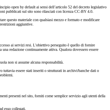
incipio open by default ai sensi dell’articolo 52 del decreto legislativo
oni pubblicati sul sito sono rilasciati con licenza CC-BY 4.0.
ecitare questo materiale con qualsiasi mezzo e formato e modificare
restrizioni aggiuntive.
cesso ai servizi resi. L'obiettivo perseguito è quello di fornire
 sia una redazione continuamente attiva. Qualora dovessero essere
 scuola non si assume alcuna responsabilità.
tuttavia essere stati inseriti o strutturati in archivi/banche dati o
problemi.
enti presenti nel sito, forniti come semplice servizio agli utenti della
ad esso collegati.