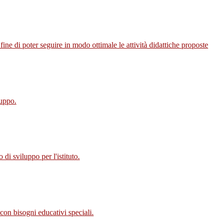
fine di poter seguire in modo ottimale le attività didattiche proposte
luppo.
di sviluppo per l'istituto.
con bisogni educativi speciali.