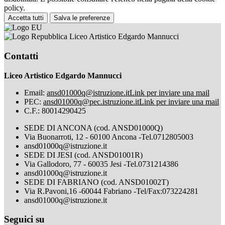
policy.
Accetta tutti
Salva le preferenze
Liceo Artistico Edgardo Mannucci
Contatti
Liceo Artistico Edgardo Mannucci
Email:
ansd01000q@istruzione.it
Link per inviare una mail
PEC:
ansd01000q@pec.istruzione.it
Link per inviare una mail
C.F.: 80014290425
SEDE DI ANCONA (cod. ANSD01000Q)
Via Buonarroti, 12 - 60100 Ancona -Tel.0712805003
ansd01000q@istruzione.it
SEDE DI JESI (cod. ANSD01001R)
Via Gallodoro, 77 - 60035 Jesi -Tel.0731214386
ansd01000q@istruzione.it
SEDE DI FABRIANO (cod. ANSD01002T)
Via R.Pavoni,16 -60044 Fabriano -Tel/Fax:073224281
ansd01000q@istruzione.it
Seguici su