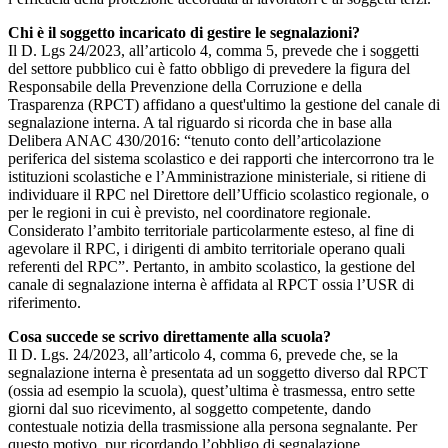
Chi è il soggetto incaricato di gestire le segnalazioni?
Il D. Lgs 24/2023, all’articolo 4, comma 5, prevede che i soggetti
del settore pubblico cui è fatto obbligo di prevedere la figura del
Responsabile della Prevenzione della Corruzione e della
Trasparenza (RPCT) affidano a quest'ultimo la gestione del canale di
segnalazione interna. A tal riguardo si ricorda che in base alla
Delibera ANAC 430/2016: “tenuto conto dell’articolazione
periferica del sistema scolastico e dei rapporti che intercorrono tra le
istituzioni scolastiche e l’Amministrazione ministeriale, si ritiene di
individuare il RPC nel Direttore dell’Ufficio scolastico regionale, o
per le regioni in cui è previsto, nel coordinatore regionale.
Considerato l’ambito territoriale particolarmente esteso, al fine di
agevolare il RPC, i dirigenti di ambito territoriale operano quali
referenti del RPC”. Pertanto, in ambito scolastico, la gestione del
canale di segnalazione interna è affidata al RPCT ossia l’USR di
riferimento.
Cosa succede se scrivo direttamente alla scuola?
Il D. Lgs. 24/2023, all’articolo 4, comma 6, prevede che, se la
segnalazione interna è presentata ad un soggetto diverso dal RPCT
(ossia ad esempio la scuola), quest’ultima è trasmessa, entro sette
giorni dal suo ricevimento, al soggetto competente, dando
contestuale notizia della trasmissione alla persona segnalante. Per
questo motivo, pur ricordando l’obbligo di segnalazione