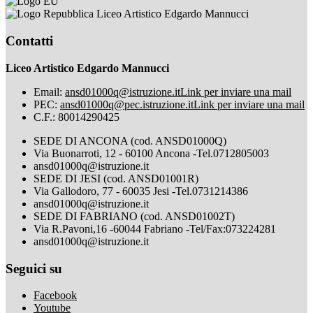
Liceo Artistico Edgardo Mannucci
Contatti
Liceo Artistico Edgardo Mannucci
Email:
ansd01000q@istruzione.it
Link per inviare una mail
PEC:
ansd01000q@pec.istruzione.it
Link per inviare una mail
C.F.: 80014290425
SEDE DI ANCONA (cod. ANSD01000Q)
Via Buonarroti, 12 - 60100 Ancona -Tel.0712805003
ansd01000q@istruzione.it
SEDE DI JESI (cod. ANSD01001R)
Via Gallodoro, 77 - 60035 Jesi -Tel.0731214386
ansd01000q@istruzione.it
SEDE DI FABRIANO (cod. ANSD01002T)
Via R.Pavoni,16 -60044 Fabriano -Tel/Fax:073224281
ansd01000q@istruzione.it
Seguici su
Facebook
Youtube