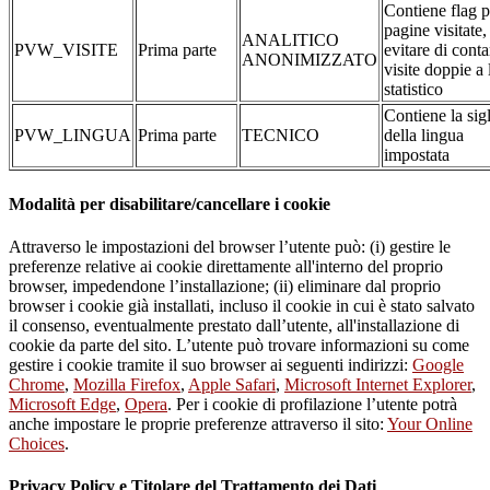
Contiene flag p
pagine visitate,
ANALITICO
PVW_VISITE
Prima parte
evitare di conta
ANONIMIZZATO
visite doppie a 
statistico
Contiene la sig
PVW_LINGUA
Prima parte
TECNICO
della lingua
impostata
Modalità per disabilitare/cancellare i cookie
Attraverso le impostazioni del browser l’utente può: (i) gestire le
preferenze relative ai cookie direttamente all'interno del proprio
browser, impedendone l’installazione; (ii) eliminare dal proprio
browser i cookie già installati, incluso il cookie in cui è stato salvato
il consenso, eventualmente prestato dall’utente, all'installazione di
cookie da parte del sito. L’utente può trovare informazioni su come
gestire i cookie tramite il suo browser ai seguenti indirizzi:
Google
Chrome
,
Mozilla Firefox
,
Apple Safari
,
Microsoft Internet Explorer
,
Microsoft Edge
,
Opera
. Per i cookie di profilazione l’utente potrà
anche impostare le proprie preferenze attraverso il sito:
Your Online
Choices
.
Privacy Policy e Titolare del Trattamento dei Dati