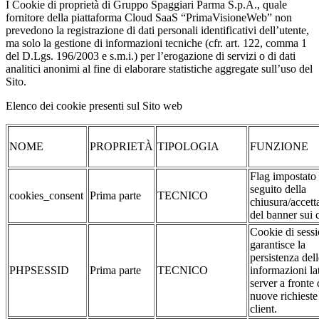
I Cookie di proprietà di Gruppo Spaggiari Parma S.p.A., quale
fornitore della piattaforma Cloud SaaS “PrimaVisioneWeb” non
prevedono la registrazione di dati personali identificativi dell’utente,
ma solo la gestione di informazioni tecniche (cfr. art. 122, comma 1
del D.Lgs. 196/2003 e s.m.i.) per l’erogazione di servizi o di dati
analitici anonimi al fine di elaborare statistiche aggregate sull’uso del
Sito.
Elenco dei cookie presenti sul Sito web
NOME
PROPRIETÀ
TIPOLOGIA
FUNZIONE
Flag impostato
seguito della
cookies_consent
Prima parte
TECNICO
chiusura/accett
del banner sui 
Cookie di sessi
garantisce la
persistenza dell
PHPSESSID
Prima parte
TECNICO
informazioni la
server a fronte 
nuove richieste
client.