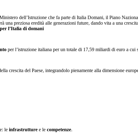
inistero dell’Istruzione che fa parte di Italia Domani, il Piano Nazion
rà una preziosa eredità alle generazioni future, dando vita a una crescita
per l’Italia di domani
ento
per l’istruzione italiana per un totale di 17,59 miliardi di euro a c
 della crescita del Paese, integrandolo pienamente alla dimensione europe
e: le
infrastrutture
e le
competenze
.