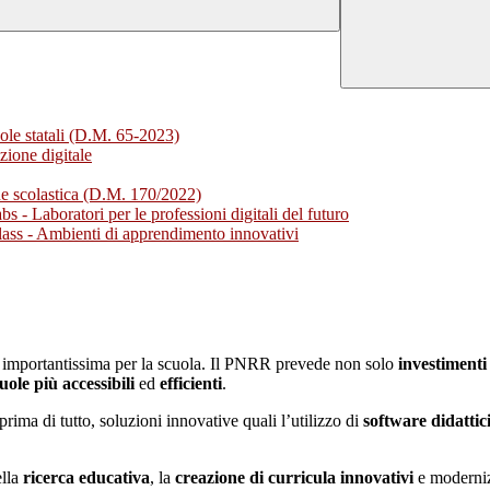
le statali (D.M. 65-2023)
zione digitale
ne scolastica (D.M. 170/2022)
 - Laboratori per le professioni digitali del futuro
ass - Ambienti di apprendimento innovativi
importantissima per la scuola. Il PNRR prevede non solo
investimenti
cuole più accessibili
ed
efficienti
.
ima di tutto, soluzioni innovative quali l’utilizzo di
software didatti
ella
ricerca educativa
, la
creazione di
curricula innovativi
e modernizz