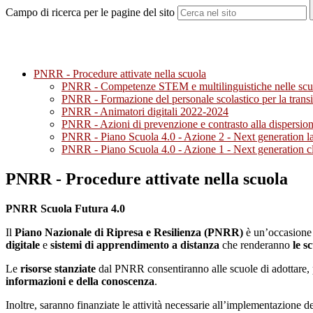
Campo di ricerca per le pagine del sito
PNRR - Procedure attivate nella scuola
PNRR - Competenze STEM e multilinguistiche nelle scuo
PNRR - Formazione del personale scolastico per la transi
PNRR - Animatori digitali 2022-2024
PNRR - Azioni di prevenzione e contrasto alla dispersio
PNRR - Piano Scuola 4.0 - Azione 2 - Next generation labs
PNRR - Piano Scuola 4.0 - Azione 1 - Next generation cl
PNRR - Procedure attivate nella scuola
PNRR Scuola Futura 4.0
Il
Piano Nazionale di Ripresa e Resilienza (PNRR)
è un’occasione 
digitale
e
sistemi di apprendimento a distanza
che renderanno
le s
Le
risorse stanziate
dal PNRR consentiranno alle scuole di adottare, pr
informazioni e della conoscenza
.
Inoltre, saranno finanziate le attività necessarie all’implementazione d