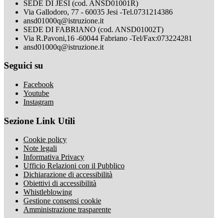
SEDE DI JESI (cod. ANSD01001R)
Via Gallodoro, 77 - 60035 Jesi -Tel.0731214386
ansd01000q@istruzione.it
SEDE DI FABRIANO (cod. ANSD01002T)
Via R.Pavoni,16 -60044 Fabriano -Tel/Fax:073224281
ansd01000q@istruzione.it
Seguici su
Facebook
Youtube
Instagram
Sezione Link Utili
Cookie policy
Note legali
Informativa Privacy
Ufficio Relazioni con il Pubblico
Dichiarazione di accessibilità
Obiettivi di accessibilità
Whistleblowing
Gestione consensi cookie
Amministrazione trasparente