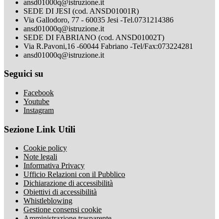
ansd01000q@istruzione.it
SEDE DI JESI (cod. ANSD01001R)
Via Gallodoro, 77 - 60035 Jesi -Tel.0731214386
ansd01000q@istruzione.it
SEDE DI FABRIANO (cod. ANSD01002T)
Via R.Pavoni,16 -60044 Fabriano -Tel/Fax:073224281
ansd01000q@istruzione.it
Seguici su
Facebook
Youtube
Instagram
Sezione Link Utili
Cookie policy
Note legali
Informativa Privacy
Ufficio Relazioni con il Pubblico
Dichiarazione di accessibilità
Obiettivi di accessibilità
Whistleblowing
Gestione consensi cookie
Amministrazione trasparente