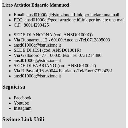
Liceo Artistico Edgardo Mannucci
Email:
ansd01000q@istruzione.it
Link per inviare una mail
PEC:
ansd01000q@pec.istruzione.it
Link per inviare una mail
C.F.: 80014290425
SEDE DI ANCONA (cod. ANSD01000Q)
Via Buonarroti, 12 - 60100 Ancona -Tel.0712805003
ansd01000q@istruzione.it
SEDE DI JESI (cod. ANSD01001R)
Via Gallodoro, 77 - 60035 Jesi -Tel.0731214386
ansd01000q@istruzione.it
SEDE DI FABRIANO (cod. ANSD01002T)
Via R.Pavoni,16 -60044 Fabriano -Tel/Fax:073224281
ansd01000q@istruzione.it
Seguici su
Facebook
Youtube
Instagram
Sezione Link Utili