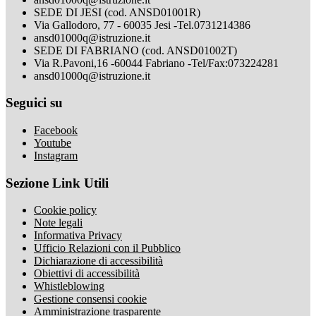
SEDE DI JESI (cod. ANSD01001R)
Via Gallodoro, 77 - 60035 Jesi -Tel.0731214386
ansd01000q@istruzione.it
SEDE DI FABRIANO (cod. ANSD01002T)
Via R.Pavoni,16 -60044 Fabriano -Tel/Fax:073224281
ansd01000q@istruzione.it
Seguici su
Facebook
Youtube
Instagram
Sezione Link Utili
Cookie policy
Note legali
Informativa Privacy
Ufficio Relazioni con il Pubblico
Dichiarazione di accessibilità
Obiettivi di accessibilità
Whistleblowing
Gestione consensi cookie
Amministrazione trasparente