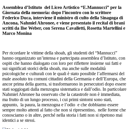
Assemblea d’Istituto del Liceo Artistico “E.Mannucci” per la
Giornata della memoria: dopo l’incontro con lo scrittore
Federico Duca, interviene il ministro di culto della Sinagoga di
Ancona, Nahmiel Ahronee, e viene presentato il recital di brani
scritti da Ilse Weber, con Serena Cavalletti, Rosetta Martellini e
Marco Monina
Per ricordare le vittime della shoah, gli studenti del “Mannucci”
hanno organizzato un’intensa e partecipata assemblea d’Istituto, con
ospiti che hanno dialogato con loro per riflettere insieme sui fatti e
sui significati storici della shoah, ma anche sulle modalità
psicologiche e culturali con le quali è stato possibile l’affermarsi del
male assoluto tra comuni cittadini della Germania e dell’Europa, che
ancor prima della guerra, si trasformarono in persecutori dopo essere
stati soggiogati dalla menzogna sistematica e dall’odio. In particolare
Nahmiel Ahronee ha osservato che la catastrofe non è immediata,
ma frutto di un lungo processo, i cui primi sintomi sono stati,
appunto, la paura, la menzogna e l’odio e che dobbiamo essere
sempre molto attenti al fatto che non si ripresentino, nelle forme che
conosciamo o in altre, perché nella storia i fatti non si ripetono mai
identici a se stessi.