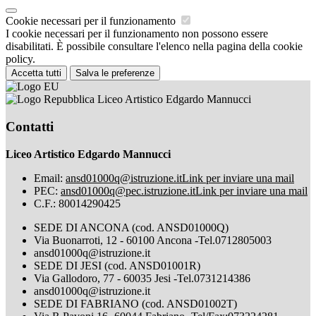
Cookie necessari per il funzionamento
I cookie necessari per il funzionamento non possono essere
disabilitati. È possibile consultare l'elenco nella pagina della cookie
policy.
Accetta tutti
Salva le preferenze
Liceo Artistico Edgardo Mannucci
Contatti
Liceo Artistico Edgardo Mannucci
Email:
ansd01000q@istruzione.it
Link per inviare una mail
PEC:
ansd01000q@pec.istruzione.it
Link per inviare una mail
C.F.: 80014290425
SEDE DI ANCONA (cod. ANSD01000Q)
Via Buonarroti, 12 - 60100 Ancona -Tel.0712805003
ansd01000q@istruzione.it
SEDE DI JESI (cod. ANSD01001R)
Via Gallodoro, 77 - 60035 Jesi -Tel.0731214386
ansd01000q@istruzione.it
SEDE DI FABRIANO (cod. ANSD01002T)