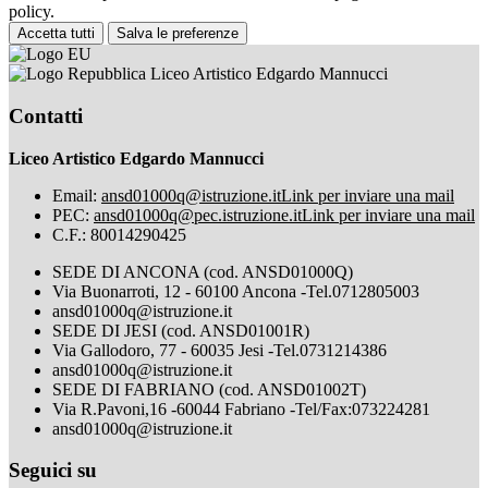
policy.
Accetta tutti
Salva le preferenze
Liceo Artistico Edgardo Mannucci
Contatti
Liceo Artistico Edgardo Mannucci
Email:
ansd01000q@istruzione.it
Link per inviare una mail
PEC:
ansd01000q@pec.istruzione.it
Link per inviare una mail
C.F.: 80014290425
SEDE DI ANCONA (cod. ANSD01000Q)
Via Buonarroti, 12 - 60100 Ancona -Tel.0712805003
ansd01000q@istruzione.it
SEDE DI JESI (cod. ANSD01001R)
Via Gallodoro, 77 - 60035 Jesi -Tel.0731214386
ansd01000q@istruzione.it
SEDE DI FABRIANO (cod. ANSD01002T)
Via R.Pavoni,16 -60044 Fabriano -Tel/Fax:073224281
ansd01000q@istruzione.it
Seguici su