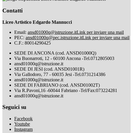
Contatti
Liceo Artistico Edgardo Mannucci
Email:
ansd01000q@istruzione.it
Link per inviare una mail
PEC:
ansd01000q@pec.istruzione.it
Link per inviare una mail
C.F.: 80014290425
SEDE DI ANCONA (cod. ANSD01000Q)
Via Buonarroti, 12 - 60100 Ancona -Tel.0712805003
ansd01000q@istruzione.it
SEDE DI JESI (cod. ANSD01001R)
Via Gallodoro, 77 - 60035 Jesi -Tel.0731214386
ansd01000q@istruzione.it
SEDE DI FABRIANO (cod. ANSD01002T)
Via R.Pavoni,16 -60044 Fabriano -Tel/Fax:073224281
ansd01000q@istruzione.it
Seguici su
Facebook
Youtube
Instagram