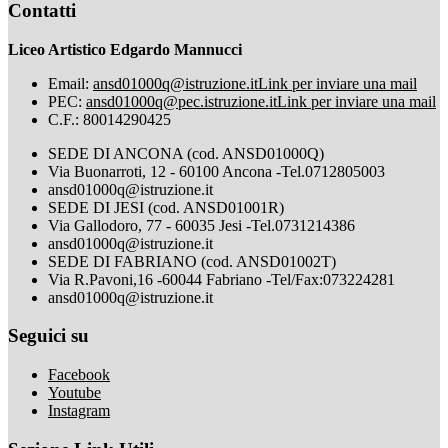
Contatti
Liceo Artistico Edgardo Mannucci
Email:
ansd01000q@istruzione.it
Link per inviare una mail
PEC:
ansd01000q@pec.istruzione.it
Link per inviare una mail
C.F.: 80014290425
SEDE DI ANCONA (cod. ANSD01000Q)
Via Buonarroti, 12 - 60100 Ancona -Tel.0712805003
ansd01000q@istruzione.it
SEDE DI JESI (cod. ANSD01001R)
Via Gallodoro, 77 - 60035 Jesi -Tel.0731214386
ansd01000q@istruzione.it
SEDE DI FABRIANO (cod. ANSD01002T)
Via R.Pavoni,16 -60044 Fabriano -Tel/Fax:073224281
ansd01000q@istruzione.it
Seguici su
Facebook
Youtube
Instagram