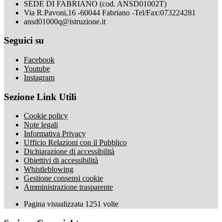
SEDE DI FABRIANO (cod. ANSD01002T)
Via R.Pavoni,16 -60044 Fabriano -Tel/Fax:073224281
ansd01000q@istruzione.it
Seguici su
Facebook
Youtube
Instagram
Sezione Link Utili
Cookie policy
Note legali
Informativa Privacy
Ufficio Relazioni con il Pubblico
Dichiarazione di accessibilità
Obiettivi di accessibilità
Whistleblowing
Gestione consensi cookie
Amministrazione trasparente
Pagina visualizzata
1251
volte