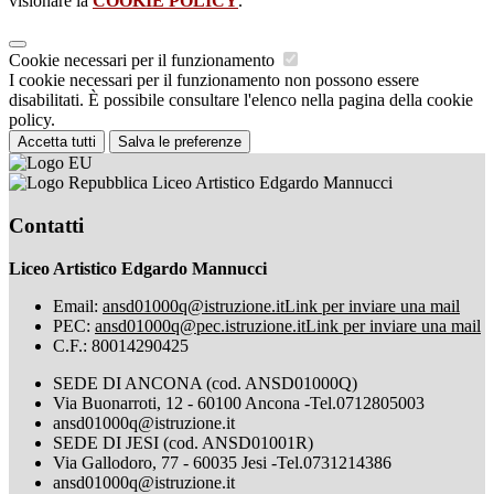
visionare la
COOKIE POLICY
.
Cookie necessari per il funzionamento
I cookie necessari per il funzionamento non possono essere
disabilitati. È possibile consultare l'elenco nella pagina della cookie
policy.
Accetta tutti
Salva le preferenze
Liceo Artistico Edgardo Mannucci
Contatti
Liceo Artistico Edgardo Mannucci
Email:
ansd01000q@istruzione.it
Link per inviare una mail
PEC:
ansd01000q@pec.istruzione.it
Link per inviare una mail
C.F.: 80014290425
SEDE DI ANCONA (cod. ANSD01000Q)
Via Buonarroti, 12 - 60100 Ancona -Tel.0712805003
ansd01000q@istruzione.it
SEDE DI JESI (cod. ANSD01001R)
Via Gallodoro, 77 - 60035 Jesi -Tel.0731214386
ansd01000q@istruzione.it