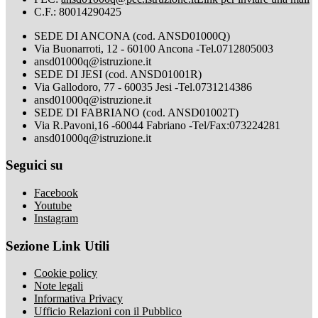
C.F.: 80014290425
SEDE DI ANCONA (cod. ANSD01000Q)
Via Buonarroti, 12 - 60100 Ancona -Tel.0712805003
ansd01000q@istruzione.it
SEDE DI JESI (cod. ANSD01001R)
Via Gallodoro, 77 - 60035 Jesi -Tel.0731214386
ansd01000q@istruzione.it
SEDE DI FABRIANO (cod. ANSD01002T)
Via R.Pavoni,16 -60044 Fabriano -Tel/Fax:073224281
ansd01000q@istruzione.it
Seguici su
Facebook
Youtube
Instagram
Sezione Link Utili
Cookie policy
Note legali
Informativa Privacy
Ufficio Relazioni con il Pubblico