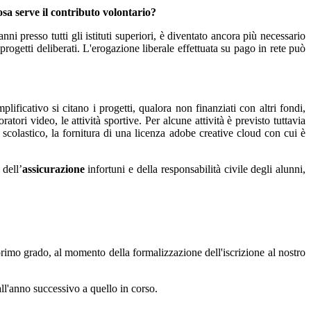
osa serve il contributo volontario?
ni presso tutti gli istituti superiori, è diventato ancora più necessario
rogetti deliberati. L'erogazione liberale effettuata su pago in rete può
plificativo si citano i progetti, qualora non finanziati con altri fondi,
boratori video, le attività sportive. Per alcune attività è previsto tuttavia
scolastico, la fornitura di una licenza adobe creative cloud con cui è
 dell’
assicurazione
infortuni e della responsabilità civile degli alunni,
primo grado, al momento della formalizzazione dell'iscrizione al nostro
ll'anno successivo a quello in corso.