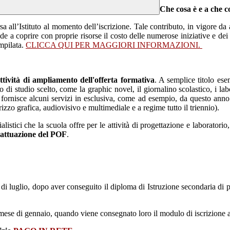
Che cosa è e a che c
a all’Istituto al momento dell’iscrizione. Tale contributo, in vigore da an
e a coprire con proprie risorse il costo delle numerose iniziative e dei p
ompilata.
CLICCA QUI PER MAGGIORI INFORMAZIONI.
attività di ampliamento dell'offerta formativa
. A semplice titolo esem
rizzo di studio scelto, come la graphic novel, il giornalino scolastico, i la
 fornisce alcuni servizi in esclusiva, come ad esempio, da questo anno 
rizzo grafica, audiovisivo e multimediale e a regime tutto il triennio).
alistici che la scuola offre per le attività di progettazione e laboratorio,
ll’attuazione del POF
.
 di luglio, dopo aver conseguito il diploma di Istruzione secondaria di 
 mese di gennaio, quando viene consegnato loro il modulo di iscrizione a