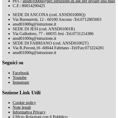
PEC:
ansd01000q@pec.istruzione.it
Link per inviare una mail
C.F.: 80014290425
SEDE DI ANCONA (cod. ANSD01000Q)
Via Buonarroti, 12 - 60100 Ancona -Tel.0712805003
ansd01000q@istruzione.it
SEDE DI JESI (cod. ANSD01001R)
Via Gallodoro, 77 - 60035 Jesi -Tel.0731214386
ansd01000q@istruzione.it
SEDE DI FABRIANO (cod. ANSD01002T)
Via R.Pavoni,16 -60044 Fabriano -Tel/Fax:073224281
ansd01000q@istruzione.it
Seguici su
Facebook
Youtube
Instagram
Sezione Link Utili
Cookie policy
Note legali
Informativa Privacy
Ufficio Relazioni con il Pubblico