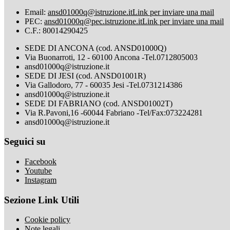
Email:
ansd01000q@istruzione.it
Link per inviare una mail
PEC:
ansd01000q@pec.istruzione.it
Link per inviare una mail
C.F.: 80014290425
SEDE DI ANCONA (cod. ANSD01000Q)
Via Buonarroti, 12 - 60100 Ancona -Tel.0712805003
ansd01000q@istruzione.it
SEDE DI JESI (cod. ANSD01001R)
Via Gallodoro, 77 - 60035 Jesi -Tel.0731214386
ansd01000q@istruzione.it
SEDE DI FABRIANO (cod. ANSD01002T)
Via R.Pavoni,16 -60044 Fabriano -Tel/Fax:073224281
ansd01000q@istruzione.it
Seguici su
Facebook
Youtube
Instagram
Sezione Link Utili
Cookie policy
Note legali