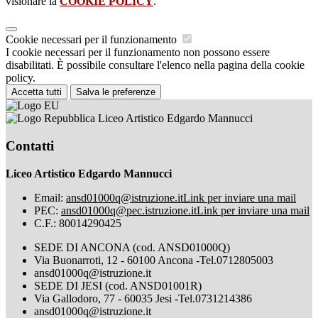
visionare la
COOKIE POLICY
.
Cookie necessari per il funzionamento
I cookie necessari per il funzionamento non possono essere
disabilitati. È possibile consultare l'elenco nella pagina della cookie
policy.
Accetta tutti
Salva le preferenze
Liceo Artistico Edgardo Mannucci
Contatti
Liceo Artistico Edgardo Mannucci
Email:
ansd01000q@istruzione.it
Link per inviare una mail
PEC:
ansd01000q@pec.istruzione.it
Link per inviare una mail
C.F.: 80014290425
SEDE DI ANCONA (cod. ANSD01000Q)
Via Buonarroti, 12 - 60100 Ancona -Tel.0712805003
ansd01000q@istruzione.it
SEDE DI JESI (cod. ANSD01001R)
Via Gallodoro, 77 - 60035 Jesi -Tel.0731214386
ansd01000q@istruzione.it