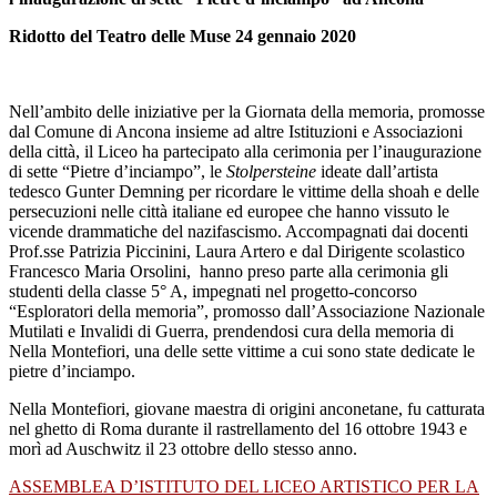
Ridotto del Teatro delle Muse 24 gennaio 2020
Nell’ambito delle iniziative per la Giornata della memoria, promosse
dal Comune di Ancona insieme ad altre Istituzioni e Associazioni
della città, il Liceo ha partecipato alla cerimonia per l’inaugurazione
di sette “Pietre d’inciampo”, le
Stolpersteine
ideate dall’artista
tedesco Gunter Demning per ricordare le vittime della shoah e delle
persecuzioni nelle città italiane ed europee che hanno vissuto le
vicende drammatiche del nazifascismo. Accompagnati dai docenti
Prof.sse Patrizia Piccinini, Laura Artero e dal Dirigente scolastico
Francesco Maria Orsolini, hanno preso parte alla cerimonia gli
studenti della classe 5° A, impegnati nel progetto-concorso
“Esploratori della memoria”, promosso dall’Associazione Nazionale
Mutilati e Invalidi di Guerra, prendendosi cura della memoria di
Nella Montefiori, una delle sette vittime a cui sono state dedicate le
pietre d’inciampo.
Nella Montefiori, giovane maestra di origini anconetane, fu catturata
nel ghetto di Roma durante il rastrellamento del 16 ottobre 1943 e
morì ad Auschwitz il 23 ottobre dello stesso anno.
ASSEMBLEA D’ISTITUTO DEL LICEO ARTISTICO PER LA