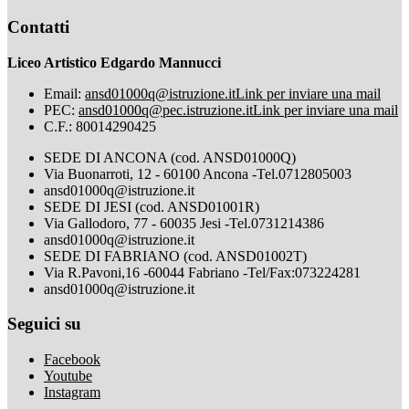
Contatti
Liceo Artistico Edgardo Mannucci
Email:
ansd01000q@istruzione.it
Link per inviare una mail
PEC:
ansd01000q@pec.istruzione.it
Link per inviare una mail
C.F.: 80014290425
SEDE DI ANCONA (cod. ANSD01000Q)
Via Buonarroti, 12 - 60100 Ancona -Tel.0712805003
ansd01000q@istruzione.it
SEDE DI JESI (cod. ANSD01001R)
Via Gallodoro, 77 - 60035 Jesi -Tel.0731214386
ansd01000q@istruzione.it
SEDE DI FABRIANO (cod. ANSD01002T)
Via R.Pavoni,16 -60044 Fabriano -Tel/Fax:073224281
ansd01000q@istruzione.it
Seguici su
Facebook
Youtube
Instagram