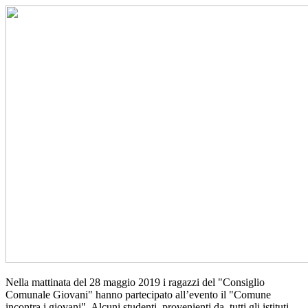
Nella mattinata del 28 maggio 2019 i ragazzi del "Consiglio
Comunale Giovani" hanno partecipato all’evento il "Comune
incontra i giovani". Alcuni studenti provenienti da tutti gli istituti