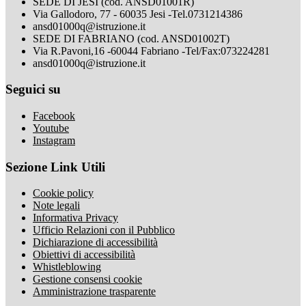
SEDE DI JESI (cod. ANSD01001R)
Via Gallodoro, 77 - 60035 Jesi -Tel.0731214386
ansd01000q@istruzione.it
SEDE DI FABRIANO (cod. ANSD01002T)
Via R.Pavoni,16 -60044 Fabriano -Tel/Fax:073224281
ansd01000q@istruzione.it
Seguici su
Facebook
Youtube
Instagram
Sezione Link Utili
Cookie policy
Note legali
Informativa Privacy
Ufficio Relazioni con il Pubblico
Dichiarazione di accessibilità
Obiettivi di accessibilità
Whistleblowing
Gestione consensi cookie
Amministrazione trasparente