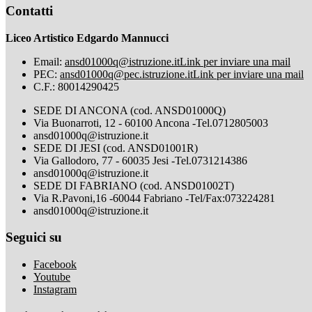
Contatti
Liceo Artistico Edgardo Mannucci
Email:
ansd01000q@istruzione.it
Link per inviare una mail
PEC:
ansd01000q@pec.istruzione.it
Link per inviare una mail
C.F.: 80014290425
SEDE DI ANCONA (cod. ANSD01000Q)
Via Buonarroti, 12 - 60100 Ancona -Tel.0712805003
ansd01000q@istruzione.it
SEDE DI JESI (cod. ANSD01001R)
Via Gallodoro, 77 - 60035 Jesi -Tel.0731214386
ansd01000q@istruzione.it
SEDE DI FABRIANO (cod. ANSD01002T)
Via R.Pavoni,16 -60044 Fabriano -Tel/Fax:073224281
ansd01000q@istruzione.it
Seguici su
Facebook
Youtube
Instagram