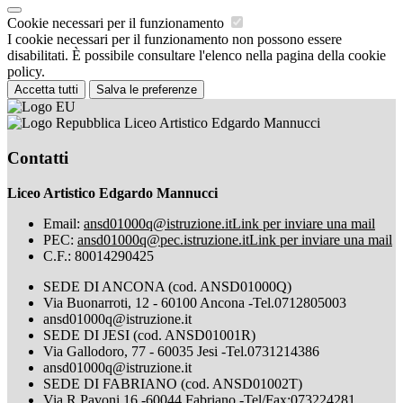
Cookie necessari per il funzionamento
I cookie necessari per il funzionamento non possono essere
disabilitati. È possibile consultare l'elenco nella pagina della cookie
policy.
Accetta tutti
Salva le preferenze
Liceo Artistico Edgardo Mannucci
Contatti
Liceo Artistico Edgardo Mannucci
Email:
ansd01000q@istruzione.it
Link per inviare una mail
PEC:
ansd01000q@pec.istruzione.it
Link per inviare una mail
C.F.: 80014290425
SEDE DI ANCONA (cod. ANSD01000Q)
Via Buonarroti, 12 - 60100 Ancona -Tel.0712805003
ansd01000q@istruzione.it
SEDE DI JESI (cod. ANSD01001R)
Via Gallodoro, 77 - 60035 Jesi -Tel.0731214386
ansd01000q@istruzione.it
SEDE DI FABRIANO (cod. ANSD01002T)
Via R.Pavoni,16 -60044 Fabriano -Tel/Fax:073224281