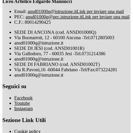
Liceo Artistico Edgardo Mannucci
Email:
ansd01000q@istruzione.it
Link per inviare una mail
PEC:
ansd01000q@pec.istruzione.it
Link per inviare una mail
C.F.: 80014290425
SEDE DI ANCONA (cod. ANSD01000Q)
Via Buonarroti, 12 - 60100 Ancona -Tel.0712805003
ansd01000q@istruzione.it
SEDE DI JESI (cod. ANSD01001R)
Via Gallodoro, 77 - 60035 Jesi -Tel.0731214386
ansd01000q@istruzione.it
SEDE DI FABRIANO (cod. ANSD01002T)
Via R.Pavoni,16 -60044 Fabriano -Tel/Fax:073224281
ansd01000q@istruzione.it
Seguici su
Facebook
Youtube
Instagram
Sezione Link Utili
Cookie policy