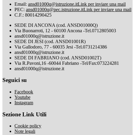
Email:
ansd01000q@istruzione.it
Link per inviare una mail
PEC:
ansd01000q@pec.istruzione.it
Link per inviare una mail
C.F.: 80014290425
SEDE DI ANCONA (cod. ANSD01000Q)
Via Buonarroti, 12 - 60100 Ancona -Tel.0712805003
ansd01000q@istruzione.it
SEDE DI JESI (cod. ANSD01001R)
Via Gallodoro, 77 - 60035 Jesi -Tel.0731214386
ansd01000q@istruzione.it
SEDE DI FABRIANO (cod. ANSD01002T)
Via R.Pavoni,16 -60044 Fabriano -Tel/Fax:073224281
ansd01000q@istruzione.it
Seguici su
Facebook
Youtube
Instagram
Sezione Link Utili
Cookie policy
Note legali