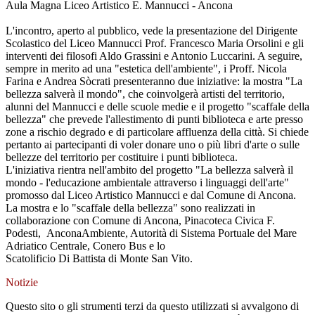
Aula Magna Liceo Artistico E. Mannucci - Ancona
L'incontro, aperto al pubblico, vede la presentazione del Dirigente
Scolastico del Liceo Mannucci Prof. Francesco Maria Orsolini e gli
interventi dei filosofi Aldo Grassini e Antonio Luccarini. A seguire,
sempre in merito ad una "estetica dell'ambiente", i Proff. Nicola
Farina e Andrea Sòcrati presenteranno due iniziative: la mostra "La
bellezza salverà il mondo", che coinvolgerà artisti del territorio,
alunni del Mannucci e delle scuole medie e il progetto "scaffale della
bellezza" che prevede l'allestimento di punti biblioteca e arte presso
zone a rischio degrado e di particolare affluenza della città. Si chiede
pertanto ai partecipanti di voler donare uno o più libri d'arte o sulle
bellezze del territorio per costituire i punti biblioteca.
L'iniziativa rientra nell'ambito del progetto "La bellezza salverà il
mondo - l'educazione ambientale attraverso i linguaggi dell'arte"
promosso dal Liceo Artistico Mannucci e dal Comune di Ancona.
La mostra e lo "scaffale della bellezza" sono realizzati in
collaborazione con Comune di Ancona, Pinacoteca Civica F.
Podesti, AnconaAmbiente, Autorità di Sistema Portuale del Mare
Adriatico Centrale, Conero Bus e lo
Scatolificio Di Battista di Monte San Vito.
Notizie
Questo sito o gli strumenti terzi da questo utilizzati si avvalgono di