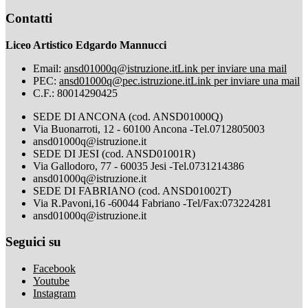
Contatti
Liceo Artistico Edgardo Mannucci
Email:
ansd01000q@istruzione.it
Link per inviare una mail
PEC:
ansd01000q@pec.istruzione.it
Link per inviare una mail
C.F.: 80014290425
SEDE DI ANCONA (cod. ANSD01000Q)
Via Buonarroti, 12 - 60100 Ancona -Tel.0712805003
ansd01000q@istruzione.it
SEDE DI JESI (cod. ANSD01001R)
Via Gallodoro, 77 - 60035 Jesi -Tel.0731214386
ansd01000q@istruzione.it
SEDE DI FABRIANO (cod. ANSD01002T)
Via R.Pavoni,16 -60044 Fabriano -Tel/Fax:073224281
ansd01000q@istruzione.it
Seguici su
Facebook
Youtube
Instagram