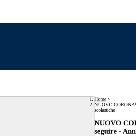
Home
>
NUOVO CORONAVIRU
scolastiche
NUOVO COR
seguire - Ann