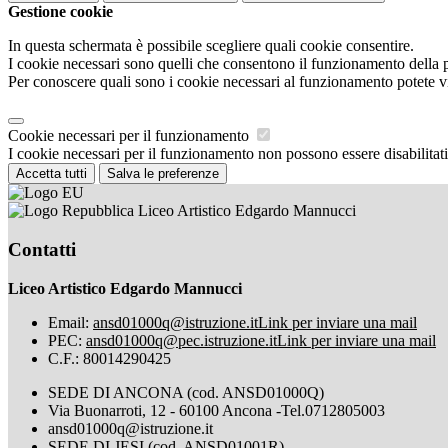
Gestione cookie
In questa schermata è possibile scegliere quali cookie consentire.
I cookie necessari sono quelli che consentono il funzionamento della pi
Per conoscere quali sono i cookie necessari al funzionamento potete v
Cookie necessari per il funzionamento
I cookie necessari per il funzionamento non possono essere disabilitati.
Accetta tutti
Salva le preferenze
Liceo Artistico Edgardo Mannucci
Contatti
Liceo Artistico Edgardo Mannucci
Email:
ansd01000q@istruzione.it
Link per inviare una mail
PEC:
ansd01000q@pec.istruzione.it
Link per inviare una mail
C.F.: 80014290425
SEDE DI ANCONA (cod. ANSD01000Q)
Via Buonarroti, 12 - 60100 Ancona -Tel.0712805003
ansd01000q@istruzione.it
SEDE DI JESI (cod. ANSD01001R)