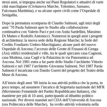
stessi anni, si impegna anche sui Piani Regolatori e attuativi di varie
città marchigiane (Civitanova Marche, Tolentino, Sarnano,
Falconara Marittima), e su alcune opere civili come l’Ospedale di
Senigallia,
Dopo la prematura scomparsa di Claudio Salmoni, agli inizi degli
anni ’70 Paola Salmoni apre lo Studio alla collaborazione
continuativa con Valerio Paci e poi con Anita Sardellini, Massimo
Di Matteo e Rodolfo Antonucci. Numerosi in quegli anni i progetti
di architettura: la nuova sede della Regione Marche; la Sede del
Credito Fondiario Umbro-Marchigiano; alcune parti del nuovo
Ospedale di Ancona; l’accesso delle Grotte di Frasassi di Genga
(An); edifici residenziali e ville, tra le quali spiccano casa Cagnoni,
casa Modena, casa Cagli e la Palazzina in via Panoramica ad
Ancona. Nel 1981 entra a far parte dello Studio l’architetto Vittorio
Salmoni e nel 1987 l’architetto Giovanna Salmoni. Nel 1987 Paola
Salmoni è incaricata con Danilo Guerri del progetto del Teatro della
Muse di Ancona.
All’inizio degli anni ‘80 inizia la sua attività politica che la porta, in
poco tempo, ad assumere l’incarico di Segretaria nazionale del MFR
(Movimento Femminile del Partito Repubblicano Italiano), che
mantiene per più di 10 anni, partecipando al dibattito politico
nazionale. Per diversi mandati nel CDA dell’Università di Ancona
(ora Politecnica delle Marche), ha svolto attività volontaria nella