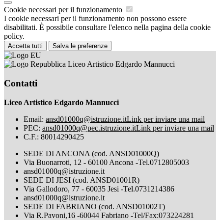
Cookie necessari per il funzionamento
I cookie necessari per il funzionamento non possono essere
disabilitati. È possibile consultare l'elenco nella pagina della cookie
policy.
Accetta tutti
Salva le preferenze
Liceo Artistico Edgardo Mannucci
Contatti
Liceo Artistico Edgardo Mannucci
Email:
ansd01000q@istruzione.it
Link per inviare una mail
PEC:
ansd01000q@pec.istruzione.it
Link per inviare una mail
C.F.: 80014290425
SEDE DI ANCONA (cod. ANSD01000Q)
Via Buonarroti, 12 - 60100 Ancona -Tel.0712805003
ansd01000q@istruzione.it
SEDE DI JESI (cod. ANSD01001R)
Via Gallodoro, 77 - 60035 Jesi -Tel.0731214386
ansd01000q@istruzione.it
SEDE DI FABRIANO (cod. ANSD01002T)
Via R.Pavoni,16 -60044 Fabriano -Tel/Fax:073224281