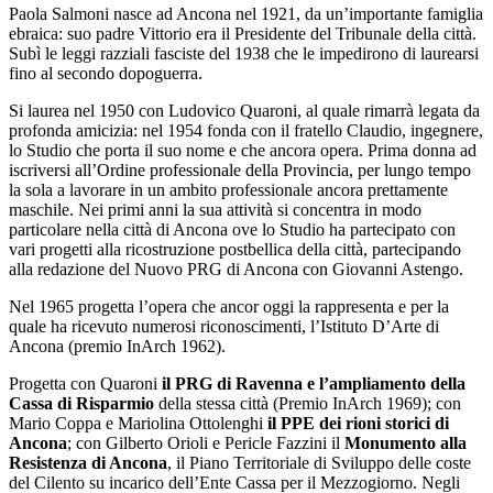
Paola Salmoni nasce ad Ancona nel 1921, da un’importante famiglia
ebraica: suo padre Vittorio era il Presidente del Tribunale della città.
Subì le leggi razziali fasciste del 1938 che le impedirono di laurearsi
fino al secondo dopoguerra.
Si laurea nel 1950 con Ludovico Quaroni, al quale rimarrà legata da
profonda amicizia: nel 1954 fonda con il fratello Claudio, ingegnere,
lo Studio che porta il suo nome e che ancora opera. Prima donna ad
iscriversi all’Ordine professionale della Provincia, per lungo tempo
la sola a lavorare in un ambito professionale ancora prettamente
maschile. Nei primi anni la sua attività si concentra in modo
particolare nella città di Ancona ove lo Studio ha partecipato con
vari progetti alla ricostruzione postbellica della città, partecipando
alla redazione del Nuovo PRG di Ancona con Giovanni Astengo.
Nel 1965 progetta l’opera che ancor oggi la rappresenta e per la
quale ha ricevuto numerosi riconoscimenti, l’Istituto D’Arte di
Ancona (premio InArch 1962).
Progetta con Quaroni
il PRG di Ravenna e l’ampliamento della
Cassa di Risparmio
della stessa città (Premio InArch 1969); con
Mario Coppa e Mariolina Ottolenghi
il PPE dei rioni storici di
Ancona
; con Gilberto Orioli e Pericle Fazzini il
Monumento alla
Resistenza di Ancona
, il Piano Territoriale di Sviluppo delle coste
del Cilento su incarico dell’Ente Cassa per il Mezzogiorno. Negli