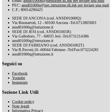
Email:
ansd01000q@istruzione.it
Link per inviare una mail
PEC:
ansd01000q@pec.istruzione.it
Link per inviare una mail
C.F.: 80014290425
SEDE DI ANCONA (cod. ANSD01000Q)
Via Buonarroti, 12 - 60100 Ancona -Tel.0712805003
ansd01000q@istruzione.it
SEDE DI JESI (cod. ANSD01001R)
Via Gallodoro, 77 - 60035 Jesi -Tel.0731214386
ansd01000q@istruzione.it
SEDE DI FABRIANO (cod. ANSD01002T)
Via R.Pavoni,16 -60044 Fabriano -Tel/Fax:073224281
ansd01000q@istruzione.it
Seguici su
Facebook
Youtube
Instagram
Sezione Link Utili
Cookie policy
Note legali
Informativa Privacy