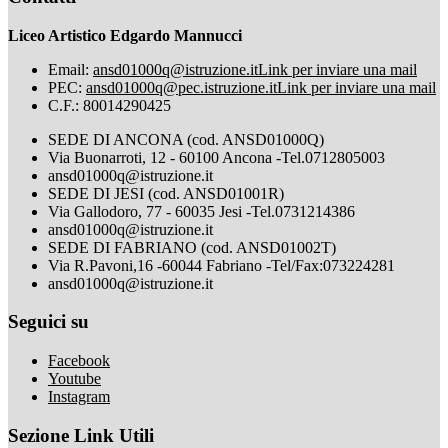
Liceo Artistico Edgardo Mannucci
Email:
ansd01000q@istruzione.it
Link per inviare una mail
PEC:
ansd01000q@pec.istruzione.it
Link per inviare una mail
C.F.: 80014290425
SEDE DI ANCONA (cod. ANSD01000Q)
Via Buonarroti, 12 - 60100 Ancona -Tel.0712805003
ansd01000q@istruzione.it
SEDE DI JESI (cod. ANSD01001R)
Via Gallodoro, 77 - 60035 Jesi -Tel.0731214386
ansd01000q@istruzione.it
SEDE DI FABRIANO (cod. ANSD01002T)
Via R.Pavoni,16 -60044 Fabriano -Tel/Fax:073224281
ansd01000q@istruzione.it
Seguici su
Facebook
Youtube
Instagram
Sezione Link Utili