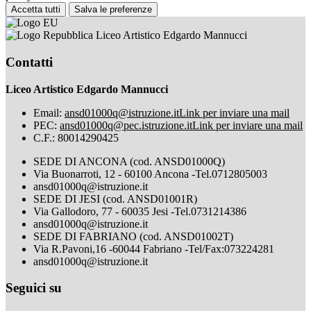
Accetta tutti
Salva le preferenze
Liceo Artistico Edgardo Mannucci
Contatti
Liceo Artistico Edgardo Mannucci
Email:
ansd01000q@istruzione.it
Link per inviare una mail
PEC:
ansd01000q@pec.istruzione.it
Link per inviare una mail
C.F.: 80014290425
SEDE DI ANCONA (cod. ANSD01000Q)
Via Buonarroti, 12 - 60100 Ancona -Tel.0712805003
ansd01000q@istruzione.it
SEDE DI JESI (cod. ANSD01001R)
Via Gallodoro, 77 - 60035 Jesi -Tel.0731214386
ansd01000q@istruzione.it
SEDE DI FABRIANO (cod. ANSD01002T)
Via R.Pavoni,16 -60044 Fabriano -Tel/Fax:073224281
ansd01000q@istruzione.it
Seguici su