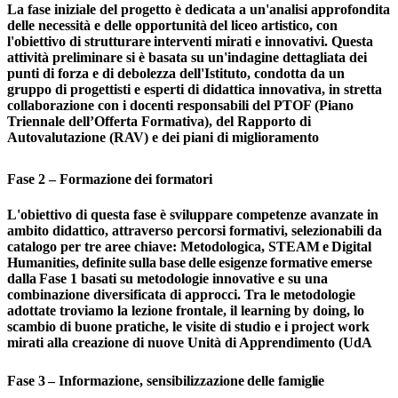
La fase iniziale del progetto è dedicata a un'analisi approfondita
delle necessità e delle
opportunità
del
liceo
artistico,
con
l'obiettivo
di
strutturare
interventi
mirati
e
innovativi. Questa
attività preliminare si è basata su un'indagine dettagliata dei
punti di forza e di debolezza dell'Istituto,
condotta
da un
gruppo
di progettisti e esperti
di didattica innovativa, in stretta
collaborazione con i docenti responsabili del PTOF (Piano
Triennale dell’Offerta Formativa), del Rapporto di
Autovalutazione (RAV) e dei piani di miglioramento
Fase
2 –
Formazione
dei
formatori
L'obiettivo di questa fase è sviluppare competenze avanzate in
ambito didattico, attraverso percorsi formativi, selezionabili da
catalogo per tre aree chiave: Metodologica, STEAM
e
Digital
Humanities,
definite
sulla
base
delle
esigenze
formative
emerse
dalla
Fase 1 basati su metodologie innovative e su una
combinazione diversificata di approcci. Tra le metodologie
adottate troviamo la lezione frontale, il learning by doing, lo
scambio di buone pratiche, le visite di studio e i project work
mirati alla creazione di nuove Unità di Apprendimento (UdA
Fase
3
–
Informazione,
sensibilizzazione
delle
famiglie