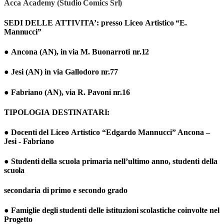
Acca
Academy
(Studio
Comics
Srl)
SEDI
DELLE
ATTIVITA’
: presso
Liceo
Artistico
“E.
Mannucci”
●
Ancona
(AN),
in
via
M.
Buonarroti
nr.12
●
Jesi
(AN)
in via
Gallodoro
nr.77
●
Fabriano (AN),
via
R.
Pavoni
nr.16
TIPOLOGIA
DESTINATARI
:
●
Docenti
del
Liceo
Artistico
“Edgardo
Mannucci” Ancona
–
Jesi
-
Fabriano
●
Studenti
della
scuola
primaria
nell’ultimo
anno,
studenti
della
scuola
secondaria
di
primo
e
secondo
grado
●
Famiglie
degli
studenti
delle
istituzioni
scolastiche
coinvolte
nel
Progetto