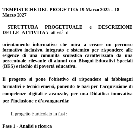
TEMPISTICHE
DEL
PROGETTO:
19
Marzo
2025
–
18
Marzo
2027
STRUTTURA
PROGETTUALE
e
DESCRIZIONE
DELLE
ATTIVITA’:
attività
di
orientamento
informativo
che
mira
a
creare
un
percorso
formativo
inclusivo,
integrato e sistemico per rispondere alle
esigenze di una comunità scolastica caratterizzata da
una
percentuale
rilevante
di
alunni
con
Bisogni
Educativi
Speciali
(BES)
e
rischio di povertà educativa.
Il progetto si pone l'obiettivo di rispondere ai fabbisogni
formativi e tecnici emersi, ponendo le basi per l’a
cquisizione di
competenze digitali e avanzate, per una Didattica innovativa
per l’inclusione
e
d’avanguardia
:
Il
progetto
è
articolato
in
fasi
:
Fase
1
-
Analisi
e
ricerca