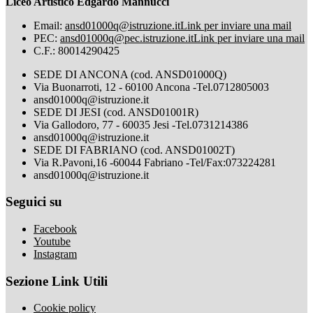
Liceo Artistico Edgardo Mannucci
Email:
ansd01000q@istruzione.it
Link per inviare una mail
PEC:
ansd01000q@pec.istruzione.it
Link per inviare una mail
C.F.: 80014290425
SEDE DI ANCONA (cod. ANSD01000Q)
Via Buonarroti, 12 - 60100 Ancona -Tel.0712805003
ansd01000q@istruzione.it
SEDE DI JESI (cod. ANSD01001R)
Via Gallodoro, 77 - 60035 Jesi -Tel.0731214386
ansd01000q@istruzione.it
SEDE DI FABRIANO (cod. ANSD01002T)
Via R.Pavoni,16 -60044 Fabriano -Tel/Fax:073224281
ansd01000q@istruzione.it
Seguici su
Facebook
Youtube
Instagram
Sezione Link Utili
Cookie policy