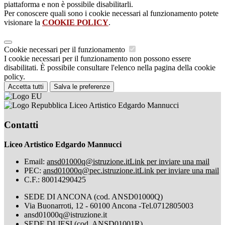
piattaforma e non è possibile disabilitarli.
Per conoscere quali sono i cookie necessari al funzionamento potete
visionare la
COOKIE POLICY
.
Cookie necessari per il funzionamento
I cookie necessari per il funzionamento non possono essere
disabilitati. È possibile consultare l'elenco nella pagina della cookie
policy.
Accetta tutti
Salva le preferenze
Liceo Artistico Edgardo Mannucci
Contatti
Liceo Artistico Edgardo Mannucci
Email:
ansd01000q@istruzione.it
Link per inviare una mail
PEC:
ansd01000q@pec.istruzione.it
Link per inviare una mail
C.F.: 80014290425
SEDE DI ANCONA (cod. ANSD01000Q)
Via Buonarroti, 12 - 60100 Ancona -Tel.0712805003
ansd01000q@istruzione.it
SEDE DI JESI (cod. ANSD01001R)