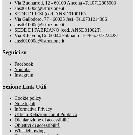
Via Buonarroti, 12 - 60100 Ancona -Tel.0712805003
ansd01000q@istruzione.it
SEDE DI JESI (cod. ANSD01001R)
Via Gallodoro, 77 - 60035 Jesi -Tel.0731214386
ansd01000q@istruzione.it
SEDE DI FABRIANO (cod. ANSD01002T)
Via R.Pavoni,16 -60044 Fabriano -Tel/Fax:073224281
ansd01000q@istruzione.it
Seguici su
Facebook
Youtube
Instagram
Sezione Link Utili
Cookie policy
Note legali
Informativa Privacy
Ufficio Relazioni con il Pubblico
Dichiarazione di accessibilità
Obiettivi di accessibilità
Whistleblowing