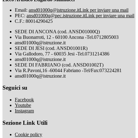
Email:
ansd01000q@istruzione.it
Link per inviare una mail
PEC:
ansd01000q@pec.istruzione.it
Link per inviare una mail
C.F.: 80014290425
SEDE DI ANCONA (cod. ANSD01000Q)
Via Buonarroti, 12 - 60100 Ancona -Tel.0712805003
ansd01000q@istruzione.it
SEDE DI JESI (cod. ANSD01001R)
Via Gallodoro, 77 - 60035 Jesi -Tel.0731214386
ansd01000q@istruzione.it
SEDE DI FABRIANO (cod. ANSD01002T)
Via R.Pavoni,16 -60044 Fabriano -Tel/Fax:073224281
ansd01000q@istruzione.it
Seguici su
Facebook
Youtube
Instagram
Sezione Link Utili
Cookie policy