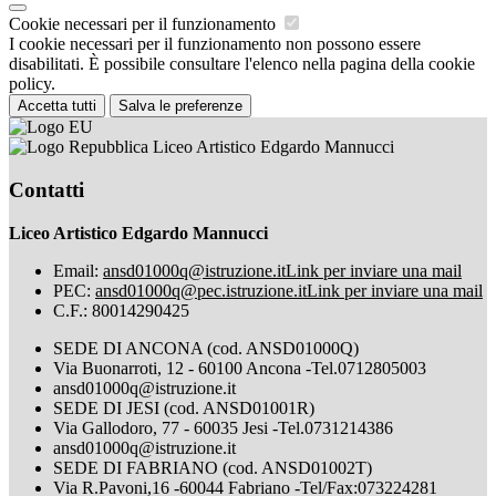
Cookie necessari per il funzionamento
I cookie necessari per il funzionamento non possono essere
disabilitati. È possibile consultare l'elenco nella pagina della cookie
policy.
Accetta tutti
Salva le preferenze
Liceo Artistico Edgardo Mannucci
Contatti
Liceo Artistico Edgardo Mannucci
Email:
ansd01000q@istruzione.it
Link per inviare una mail
PEC:
ansd01000q@pec.istruzione.it
Link per inviare una mail
C.F.: 80014290425
SEDE DI ANCONA (cod. ANSD01000Q)
Via Buonarroti, 12 - 60100 Ancona -Tel.0712805003
ansd01000q@istruzione.it
SEDE DI JESI (cod. ANSD01001R)
Via Gallodoro, 77 - 60035 Jesi -Tel.0731214386
ansd01000q@istruzione.it
SEDE DI FABRIANO (cod. ANSD01002T)
Via R.Pavoni,16 -60044 Fabriano -Tel/Fax:073224281