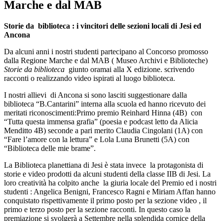
Marche e dal MAB
Storie da biblioteca : i vincitori delle sezioni locali di Jesi ed
Ancona
Da alcuni anni i nostri studenti partecipano al Concorso promosso
dalla Regione Marche e dal MAB ( Museo Archivi e Biblioteche)
Storie da biblioteca
giunto oramai alla X edizione. scrivendo
racconti o realizzando video ispirati al luogo biblioteca.
I nostri allievi di Ancona si sono lasciti suggestionare dalla
biblioteca “B.Cantarini” interna alla scuola ed hanno ricevuto dei
meritati riconoscimenti:Primo premio Reinhard Hinna (4B) con
“Tutta questa immensa grafia” (poesia e podcast letto da Alicia
Menditto 4B) seconde a pari merito Claudia Cingolani (1A) con
“Fare l’amore con la lettura” e Lola Luna Brunetti (5A) con
“Biblioteca delle mie brame”.
La Biblioteca planettiana di Jesi è stata invece la protagonista di
storie e video prodotti da alcuni studenti della classe IIB di Jesi. La
loro creatività ha colpito anche la giuria locale del Premio ed i nostri
studenti : Angelica Benigni, Francesco Ragni e Miriam Affan hanno
conquistato rispettivamente il primo posto per la sezione video , il
primo e terzo posto per la sezione racconti. In questo caso la
premiazione si svolgerà a Settembre nella splendida cornice della