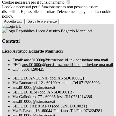
Cookie necessari per il funzionamento
I cookie necessari per il funzionamento non possono essere
disabilitati. È possibile consultare l'elenco nella pagina della cookie
policy.
Accetta tutti
Salva le preferenze
Liceo Artistico Edgardo Mannucci
Contatti
Liceo Artistico Edgardo Mannucci
Email:
ansd01000q@istruzione.it
Link per inviare una mail
PEC:
ansd01000q@pec.istruzione.it
Link per inviare una mail
C.F.: 80014290425
SEDE DI ANCONA (cod. ANSD01000Q)
Via Buonarroti, 12 - 60100 Ancona -Tel.0712805003
ansd01000q@istruzione.it
SEDE DI JESI (cod. ANSD01001R)
Via Gallodoro, 77 - 60035 Jesi -Tel.0731214386
ansd01000q@istruzione.it
SEDE DI FABRIANO (cod. ANSD01002T)
Via R.Pavoni,16 -60044 Fabriano -Tel/Fax:073224281
ansd01000q@istruzione.it