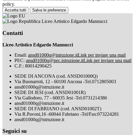
policy.
Accetta tutti
Salva le preferenze
Liceo Artistico Edgardo Mannucci
Contatti
Liceo Artistico Edgardo Mannucci
Email:
ansd01000q@istruzione.it
Link per inviare una mail
PEC:
ansd01000q@pec.istruzione.it
Link per inviare una mail
C.F.: 80014290425
SEDE DI ANCONA (cod. ANSD01000Q)
Via Buonarroti, 12 - 60100 Ancona -Tel.0712805003
ansd01000q@istruzione.it
SEDE DI JESI (cod. ANSD01001R)
Via Gallodoro, 77 - 60035 Jesi -Tel.0731214386
ansd01000q@istruzione.it
SEDE DI FABRIANO (cod. ANSD01002T)
Via R.Pavoni,16 -60044 Fabriano -Tel/Fax:073224281
ansd01000q@istruzione.it
Seguici su