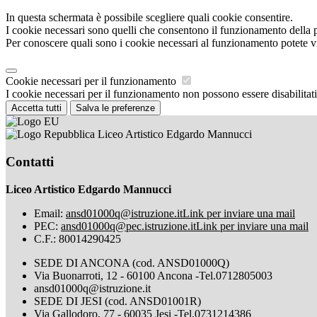
In questa schermata è possibile scegliere quali cookie consentire.
I cookie necessari sono quelli che consentono il funzionamento della pi
Per conoscere quali sono i cookie necessari al funzionamento potete v
Cookie necessari per il funzionamento
I cookie necessari per il funzionamento non possono essere disabilitati.
Accetta tutti
Salva le preferenze
Liceo Artistico Edgardo Mannucci
Contatti
Liceo Artistico Edgardo Mannucci
Email:
ansd01000q@istruzione.it
Link per inviare una mail
PEC:
ansd01000q@pec.istruzione.it
Link per inviare una mail
C.F.: 80014290425
SEDE DI ANCONA (cod. ANSD01000Q)
Via Buonarroti, 12 - 60100 Ancona -Tel.0712805003
ansd01000q@istruzione.it
SEDE DI JESI (cod. ANSD01001R)
Via Gallodoro, 77 - 60035 Jesi -Tel.0731214386