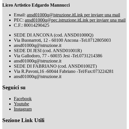
Liceo Artistico Edgardo Mannucci
Email:
ansd01000q@istruzione.it
Link per inviare una mail
PEC:
ansd01000q@pec.istruzione.it
Link per inviare una mail
C.F.: 80014290425
SEDE DI ANCONA (cod. ANSD01000Q)
Via Buonarroti, 12 - 60100 Ancona -Tel.0712805003
ansd01000q@istruzione.it
SEDE DI JESI (cod. ANSD01001R)
Via Gallodoro, 77 - 60035 Jesi -Tel.0731214386
ansd01000q@istruzione.it
SEDE DI FABRIANO (cod. ANSD01002T)
Via R.Pavoni,16 -60044 Fabriano -Tel/Fax:073224281
ansd01000q@istruzione.it
Seguici su
Facebook
Youtube
Instagram
Sezione Link Utili