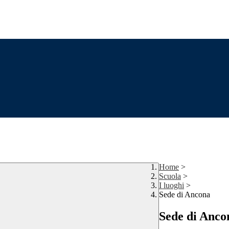
Home
>
Scuola
>
I luoghi
>
Sede di Ancona
Sede di Anco