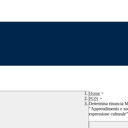
Home
>
PON
>
Determina rinunci
"Apprendimento e soci
espressione culturale”