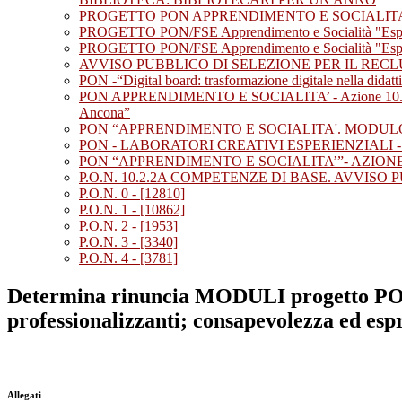
PROGETTO PON APPRENDIMENTO E SOCIALITA’ “Esperienz
PROGETTO PON/FSE Apprendimento e Socialità "Esperienze
PROGETTO PON/FSE Apprendimento e Socialità "Esperienz
AVVISO PUBBLICO DI SELEZIONE PER IL RE
PON -“Digital board: trasformazione digitale nella didatt
PON APPRENDIMENTO E SOCIALITA’ - Azione 10.2.2A Com
Ancona”
PON “APPRENDIMENTO E SOCIALITA'. MODULO
PON - LABORATORI CREATIVI ESPERIENZIALI 
PON “APPRENDIMENTO E SOCIALITA’”- AZIONE 
P.O.N. 10.2.2A COMPETENZE DI BASE. AVVI
P.O.N. 0 - [12810]
P.O.N. 1 - [10862]
P.O.N. 2 - [1953]
P.O.N. 3 - [3340]
P.O.N. 4 - [3781]
Determina rinuncia MODULI progetto PON
professionalizzanti; consapevolezza ed espr
Allegati