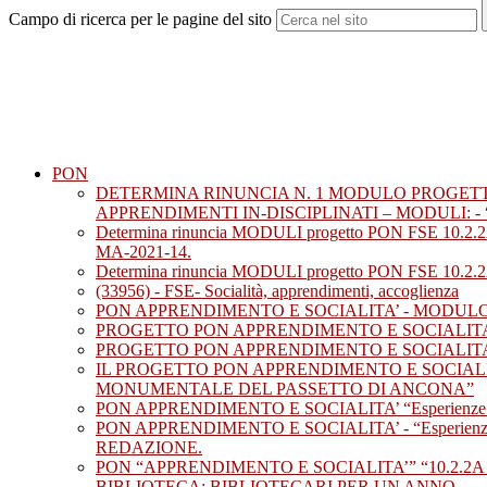
Campo di ricerca per le pagine del sito
PON
DETERMINA RINUNCIA N. 1 MODULO PROGETTO
APPRENDIMENTI IN-DISCIPLINATI – MODULI: -
Determina rinuncia MODULI progetto PON FSE 10.2
MA-2021-14.
Determina rinuncia MODULI progetto PON FSE 10.2.2A-F
(33956) - FSE- Socialità, apprendimenti, accoglienza
PON APPRENDIMENTO E SOCIALITA’ - MODULO: “Scop
PROGETTO PON APPRENDIMENTO E SOCIALITA
PROGETTO PON APPRENDIMENTO E SOCIALITA’ “Espe
IL PROGETTO PON APPRENDIMENTO E SOCIALITA’ “Esp
MONUMENTALE DEL PASSETTO DI ANCONA”
PON APPRENDIMENTO E SOCIALITA’ “Esperienze prof
PON APPRENDIMENTO E SOCIALITA’ - “Esperienze p
REDAZIONE.
PON “APPRENDIMENTO E SOCIALITA’” “10.2.2A COMP
BIBLIOTECA: BIBLIOTECARI PER UN ANNO