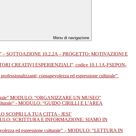
Menu di navigazione
– SOTTOAZIONE 10.2.2A – PROGETTO: MOTIVAZIONI E
ORATORI CREATIVI ESPERIENZIALI”, codice 10.1.1A-FSEPON-
essionalizzanti; consapevolezza ed espressione culturale”.
e culturale” MODULO: “ORGANIZZARE UN MUSEO"
 culturale” - MODULO: “GUIDO CIRILLI E L’AREA
DULO SCOPRI LA TUA CITTA - JESI’
e” - MODULO: SCRITTURA E INFORMAZIONE: SIAMO IN
lezza ed espressione culturale” – MODULO: “LETTURA IN