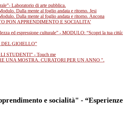
- Laboratorio di arte pubblica.
ulo. Dalla mente al foglio andata e ritorno. Jesi
dulo. Dalla mente al foglio andata e ritorno. Ancona
TO PON APPRENDIMENTO E SOCIALITA’
a ed espressione culturale” - MODULO: “Scopri la tua città:
 DEL GIOIELLO”
I STUDENTI” - Touch me
RE UNA MOSTRA. CURATORI PER UN ANNO ".
endimento e socialità" - “Esperienze