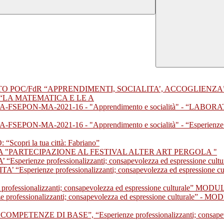
 POC/FdR “APPRENDIMENTI, SOCIALITA’, ACCOGLIENZA” 
 “LA MATEMATICA E LE A
.2A-FSEPON-MA-2021-16 - "Apprendimento e socialità" - “LAB
SEPON-MA-2021-16 - "Apprendimento e socialità" - “Esperienze prof
ri la tua città: Fabriano”
 "PARTECIPAZIONE AL FESTIVAL ALTER ART PERGOLA "
rienze professionalizzanti; consapevolezza ed espression
erienze professionalizzanti; consapevolezza ed espressione
essionalizzanti; consapevolezza ed espressione culturale” MO
rofessionalizzanti; consapevolezza ed espressione cultural
ETENZE DI BASE”, “Esperienze professionalizzanti; consapevo