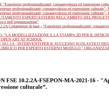
e professionalizzanti; consapevolezza ed espressione culturale”
 professionalizzanti; consapevolezza ed espressione culturale"- Mod
e professionalizzanti; consapevolezza ed espressione culturale"- Mo
CLUTAMENTO ESPERTI ESTERNI NELL’AMBITO DEL PROGET
ica e nell’organizzazione”
petenze di base - “Esperienze professionalizzanti; consapevolezz
: “LA MODELLIZZAZIONE E LA STAMPA 3D PER IL DESIGN
- OPEN ART AT SCHOOL
10.1.1A - INTERVENTI PER IL SUCCESSO SCOLASTICO DEGL
SO PUBBLICO PER ESPERTO ESTERNO MODULO " ORGANIZZA
 FSE 10.2.2A-FSEPON-MA-2021-16 - "Appr
essione culturale”.