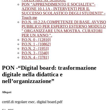
PON “APPRENDIMENTO E SOCIALITA’”-
AZIONE 10.1.1A - INTERVENTI PER IL
SUCCESSO SCOLASTICO DEGLI STUDENTI” -
Touch me
P.O.N. 10.2.2A COMPETENZE DI BASE. AVVISO
PUBBLICO PER ESPERTO ESTERNO MODULO
" ORGANIZZARE UNA MOSTRA. CURATORI
PER UN ANNO ".
P.O.N. 0 - [12810]
P.O.N. 1 - [10862]
P.O.N. 2 - [1953]
P.O.N. 3 - [3340]
P.O.N. 4 - [3781]
PON -“Digital board: trasformazione
digitale nella didattica e
nell’organizzazione”
Allegati
certif.di regolare esec. digital board.pdf