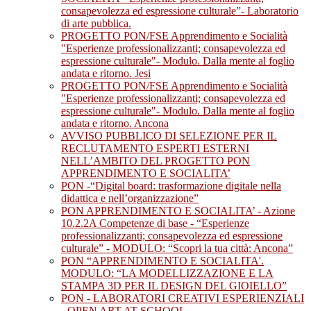
consapevolezza ed espressione culturale”- Laboratorio
di arte pubblica.
PROGETTO PON/FSE Apprendimento e Socialità
"Esperienze professionalizzanti; consapevolezza ed
espressione culturale"- Modulo. Dalla mente al foglio
andata e ritorno. Jesi
PROGETTO PON/FSE Apprendimento e Socialità
"Esperienze professionalizzanti; consapevolezza ed
espressione culturale"- Modulo. Dalla mente al foglio
andata e ritorno. Ancona
AVVISO PUBBLICO DI SELEZIONE PER IL
RECLUTAMENTO ESPERTI ESTERNI
NELL’AMBITO DEL PROGETTO PON
APPRENDIMENTO E SOCIALITA’
PON -“Digital board: trasformazione digitale nella
didattica e nell’organizzazione”
PON APPRENDIMENTO E SOCIALITA’ - Azione
10.2.2A Competenze di base - “Esperienze
professionalizzanti; consapevolezza ed espressione
culturale” - MODULO: “Scopri la tua città: Ancona”
PON “APPRENDIMENTO E SOCIALITA'.
MODULO: “LA MODELLIZZAZIONE E LA
STAMPA 3D PER IL DESIGN DEL GIOIELLO”
PON - LABORATORI CREATIVI ESPERIENZIALI
- OPEN ART AT SCHOOL