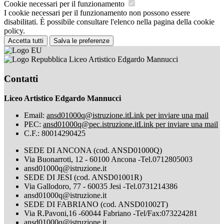
Cookie necessari per il funzionamento
I cookie necessari per il funzionamento non possono essere
disabilitati. È possibile consultare l'elenco nella pagina della cookie
policy.
Accetta tutti
Salva le preferenze
Liceo Artistico Edgardo Mannucci
Contatti
Liceo Artistico Edgardo Mannucci
Email:
ansd01000q@istruzione.it
Link per inviare una mail
PEC:
ansd01000q@pec.istruzione.it
Link per inviare una mail
C.F.: 80014290425
SEDE DI ANCONA (cod. ANSD01000Q)
Via Buonarroti, 12 - 60100 Ancona -Tel.0712805003
ansd01000q@istruzione.it
SEDE DI JESI (cod. ANSD01001R)
Via Gallodoro, 77 - 60035 Jesi -Tel.0731214386
ansd01000q@istruzione.it
SEDE DI FABRIANO (cod. ANSD01002T)
Via R.Pavoni,16 -60044 Fabriano -Tel/Fax:073224281
ansd01000q@istruzione.it