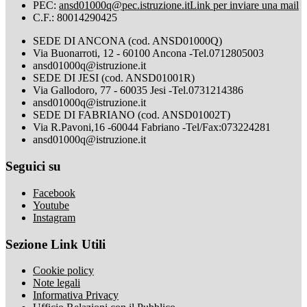
PEC:
ansd01000q@pec.istruzione.it
Link per inviare una mail
C.F.: 80014290425
SEDE DI ANCONA (cod. ANSD01000Q)
Via Buonarroti, 12 - 60100 Ancona -Tel.0712805003
ansd01000q@istruzione.it
SEDE DI JESI (cod. ANSD01001R)
Via Gallodoro, 77 - 60035 Jesi -Tel.0731214386
ansd01000q@istruzione.it
SEDE DI FABRIANO (cod. ANSD01002T)
Via R.Pavoni,16 -60044 Fabriano -Tel/Fax:073224281
ansd01000q@istruzione.it
Seguici su
Facebook
Youtube
Instagram
Sezione Link Utili
Cookie policy
Note legali
Informativa Privacy