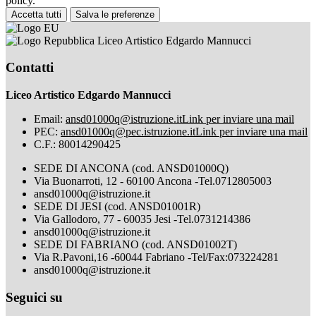
policy.
Accetta tutti
Salva le preferenze
Liceo Artistico Edgardo Mannucci
Contatti
Liceo Artistico Edgardo Mannucci
Email:
ansd01000q@istruzione.it
Link per inviare una mail
PEC:
ansd01000q@pec.istruzione.it
Link per inviare una mail
C.F.: 80014290425
SEDE DI ANCONA (cod. ANSD01000Q)
Via Buonarroti, 12 - 60100 Ancona -Tel.0712805003
ansd01000q@istruzione.it
SEDE DI JESI (cod. ANSD01001R)
Via Gallodoro, 77 - 60035 Jesi -Tel.0731214386
ansd01000q@istruzione.it
SEDE DI FABRIANO (cod. ANSD01002T)
Via R.Pavoni,16 -60044 Fabriano -Tel/Fax:073224281
ansd01000q@istruzione.it
Seguici su