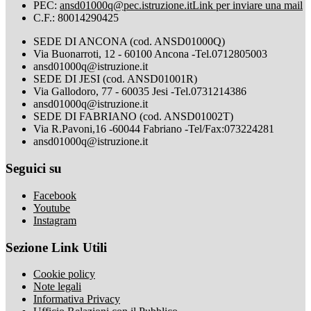
PEC:
ansd01000q@pec.istruzione.it
Link per inviare una mail
C.F.: 80014290425
SEDE DI ANCONA (cod. ANSD01000Q)
Via Buonarroti, 12 - 60100 Ancona -Tel.0712805003
ansd01000q@istruzione.it
SEDE DI JESI (cod. ANSD01001R)
Via Gallodoro, 77 - 60035 Jesi -Tel.0731214386
ansd01000q@istruzione.it
SEDE DI FABRIANO (cod. ANSD01002T)
Via R.Pavoni,16 -60044 Fabriano -Tel/Fax:073224281
ansd01000q@istruzione.it
Seguici su
Facebook
Youtube
Instagram
Sezione Link Utili
Cookie policy
Note legali
Informativa Privacy