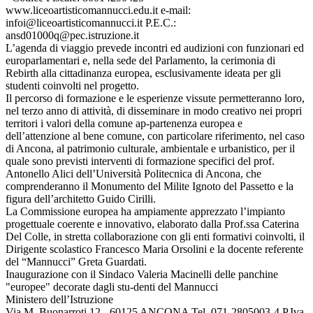
www.liceoartisticomannucci.edu.it e-mail:
infoi@liceoartisticomannucci.it P.E.C.:
ansd01000q@pec.istruzione.it
L’agenda di viaggio prevede incontri ed audizioni con funzionari ed
europarlamentari e, nella sede del Parlamento, la cerimonia di
Rebirth alla cittadinanza europea, esclusivamente ideata per gli
studenti coinvolti nel progetto.
Il percorso di formazione e le esperienze vissute permetteranno loro,
nel terzo anno di attività, di disseminare in modo creativo nei propri
territori i valori della comune ap-partenenza europea e
dell’attenzione al bene comune, con particolare riferimento, nel caso
di Ancona, al patrimonio culturale, ambientale e urbanistico, per il
quale sono previsti interventi di formazione specifici del prof.
Antonello Alici dell’Università Politecnica di Ancona, che
comprenderanno il Monumento del Milite Ignoto del Passetto e la
figura dell’architetto Guido Cirilli.
La Commissione europea ha ampiamente apprezzato l’impianto
progettuale coerente e innovativo, elaborato dalla Prof.ssa Caterina
Del Colle, in stretta collaborazione con gli enti formativi coinvolti, il
Dirigente scolastico Francesco Maria Orsolini e la docente referente
del “Mannucci” Greta Guardati.
Inaugurazione con il Sindaco Valeria Macinelli delle panchine
"europee" decorate dagli stu-denti del Mannucci
Ministero dell’Istruzione
Via M. Buonarroti,12 - 60125 ANCONA Tel. 071-2805003-4 P.Iva