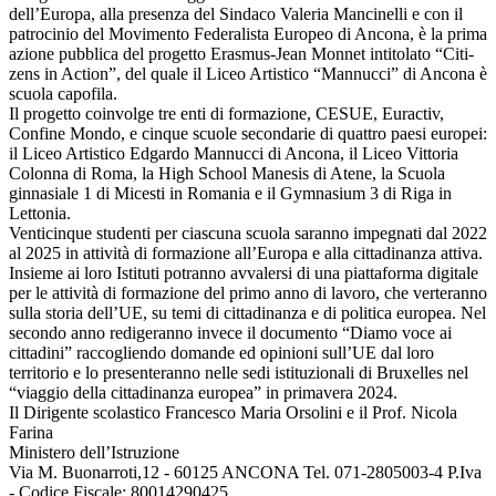
dell’Europa, alla presenza del Sindaco Valeria Mancinelli e con il
patrocinio del Movimento Federalista Europeo di Ancona, è la prima
azione pubblica del progetto Erasmus-Jean Monnet intitolato “Citi-
zens in Action”, del quale il Liceo Artistico “Mannucci” di Ancona è
scuola capofila.
Il progetto coinvolge tre enti di formazione, CESUE, Euractiv,
Confine Mondo, e cinque scuole secondarie di quattro paesi europei:
il Liceo Artistico Edgardo Mannucci di Ancona, il Liceo Vittoria
Colonna di Roma, la High School Manesis di Atene, la Scuola
ginnasiale 1 di Micesti in Romania e il Gymnasium 3 di Riga in
Lettonia.
Venticinque studenti per ciascuna scuola saranno impegnati dal 2022
al 2025 in attività di formazione all’Europa e alla cittadinanza attiva.
Insieme ai loro Istituti potranno avvalersi di una piattaforma digitale
per le attività di formazione del primo anno di lavoro, che verteranno
sulla storia dell’UE, su temi di cittadinanza e di politica europea. Nel
secondo anno redigeranno invece il documento “Diamo voce ai
cittadini” raccogliendo domande ed opinioni sull’UE dal loro
territorio e lo presenteranno nelle sedi istituzionali di Bruxelles nel
“viaggio della cittadinanza europea” in primavera 2024.
Il Dirigente scolastico Francesco Maria Orsolini e il Prof. Nicola
Farina
Ministero dell’Istruzione
Via M. Buonarroti,12 - 60125 ANCONA Tel. 071-2805003-4 P.Iva
- Codice Fiscale: 80014290425