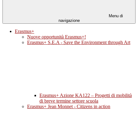
Menu di
navigazione
Erasmus+
Nuove opportunità Erasmus+!
Erasmus+ S.E.A - Save the Environment through Art
Erasmus+ Azione KA122 – Progetti di mobilità
di breve termine settore scuola
Erasmus+ Jean Monnet - Citizens in action