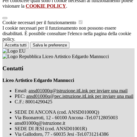
Per conoscere quali sono i cookie necessari al funzionamento potete
visionare la
COOKIE POLICY
.
Cookie necessari per il funzionamento
I cookie necessari per il funzionamento non possono essere
disabilitati. È possibile consultare l'elenco nella pagina della cookie
policy.
Accetta tutti
Salva le preferenze
Liceo Artistico Edgardo Mannucci
Contatti
Liceo Artistico Edgardo Mannucci
Email:
ansd01000q@istruzione.it
Link per inviare una mail
PEC:
ansd01000q@pec.istruzione.it
Link per inviare una mail
C.F.: 80014290425
SEDE DI ANCONA (cod. ANSD01000Q)
Via Buonarroti, 12 - 60100 Ancona -Tel.0712805003
ansd01000q@istruzione.it
SEDE DI JESI (cod. ANSD01001R)
Via Gallodoro, 77 - 60035 Jesi -Tel.0731214386