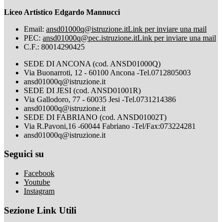
Liceo Artistico Edgardo Mannucci
Email:
ansd01000q@istruzione.it
Link per inviare una mail
PEC:
ansd01000q@pec.istruzione.it
Link per inviare una mail
C.F.: 80014290425
SEDE DI ANCONA (cod. ANSD01000Q)
Via Buonarroti, 12 - 60100 Ancona -Tel.0712805003
ansd01000q@istruzione.it
SEDE DI JESI (cod. ANSD01001R)
Via Gallodoro, 77 - 60035 Jesi -Tel.0731214386
ansd01000q@istruzione.it
SEDE DI FABRIANO (cod. ANSD01002T)
Via R.Pavoni,16 -60044 Fabriano -Tel/Fax:073224281
ansd01000q@istruzione.it
Seguici su
Facebook
Youtube
Instagram
Sezione Link Utili